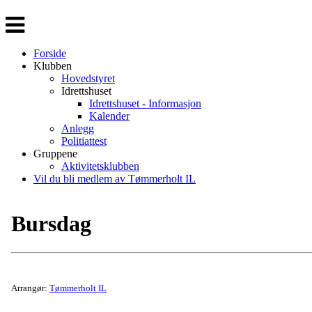
Veksle
navigasjon
Forside
Klubben
Hovedstyret
Idrettshuset
Idrettshuset - Informasjon
Kalender
Anlegg
Politiattest
Gruppene
Aktivitetsklubben
Vil du bli medlem av Tømmerholt IL
Bursdag
Arrangør:
Tømmerholt IL