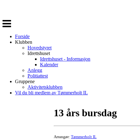
Veksle
navigasjon
Forside
Klubben
Hovedstyret
Idrettshuset
Idrettshuset - Informasjon
Kalender
Anlegg
Politiattest
Gruppene
Aktivitetsklubben
Vil du bli medlem av Tømmerholt IL
13 års bursdag
Arrangør:
Tømmerholt IL