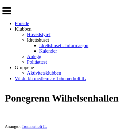
Veksle
navigasjon
Forside
Klubben
Hovedstyret
Idrettshuset
Idrettshuset - Informasjon
Kalender
Anlegg
Politiattest
Gruppene
Aktivitetsklubben
Vil du bli medlem av Tømmerholt IL
Ponegrenn Wilhelsenhallen
Arrangør:
Tømmerholt IL