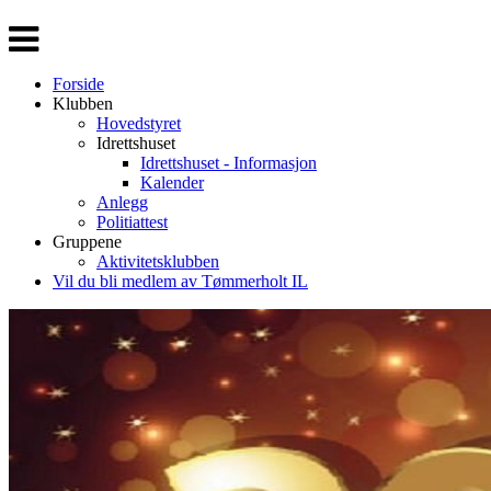
Veksle
navigasjon
Forside
Klubben
Hovedstyret
Idrettshuset
Idrettshuset - Informasjon
Kalender
Anlegg
Politiattest
Gruppene
Aktivitetsklubben
Vil du bli medlem av Tømmerholt IL