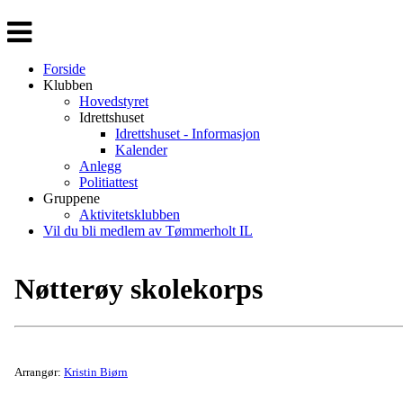
Veksle
navigasjon
Forside
Klubben
Hovedstyret
Idrettshuset
Idrettshuset - Informasjon
Kalender
Anlegg
Politiattest
Gruppene
Aktivitetsklubben
Vil du bli medlem av Tømmerholt IL
Nøtterøy skolekorps
Arrangør:
Kristin Biørn