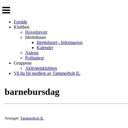
Veksle
navigasjon
Forside
Klubben
Hovedstyret
Idrettshuset
Idrettshuset - Informasjon
Kalender
Anlegg
Politiattest
Gruppene
Aktivitetsklubben
Vil du bli medlem av Tømmerholt IL
barnebursdag
Arrangør:
Tømmerholt IL