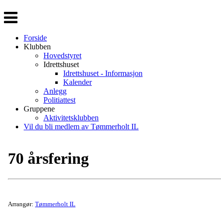
Veksle
navigasjon
Forside
Klubben
Hovedstyret
Idrettshuset
Idrettshuset - Informasjon
Kalender
Anlegg
Politiattest
Gruppene
Aktivitetsklubben
Vil du bli medlem av Tømmerholt IL
70 årsfering
Arrangør:
Tømmerholt IL