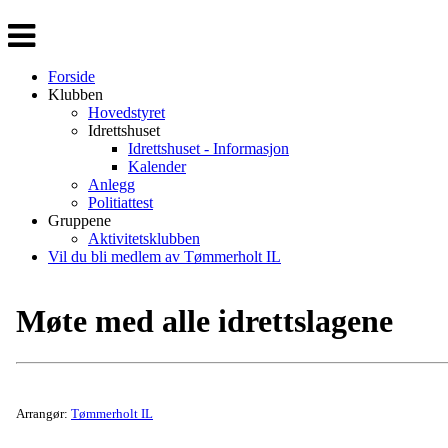
Veksle
navigasjon
Forside
Klubben
Hovedstyret
Idrettshuset
Idrettshuset - Informasjon
Kalender
Anlegg
Politiattest
Gruppene
Aktivitetsklubben
Vil du bli medlem av Tømmerholt IL
Møte med alle idrettslagene
Arrangør:
Tømmerholt IL