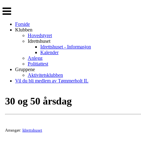
Veksle
navigasjon
Forside
Klubben
Hovedstyret
Idrettshuset
Idrettshuset - Informasjon
Kalender
Anlegg
Politiattest
Gruppene
Aktivitetsklubben
Vil du bli medlem av Tømmerholt IL
30 og 50 årsdag
Arrangør:
Idrettshuset