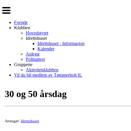
Veksle
navigasjon
Forside
Klubben
Hovedstyret
Idrettshuset
Idrettshuset - Informasjon
Kalender
Anlegg
Politiattest
Gruppene
Aktivitetsklubben
Vil du bli medlem av Tømmerholt IL
30 og 50 årsdag
Arrangør:
Idrettshuset