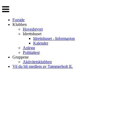
Veksle
navigasjon
Forside
Klubben
Hovedstyret
Idrettshuset
Idrettshuset - Informasjon
Kalender
Anlegg
Politiattest
Gruppene
Aktivitetsklubben
Vil du bli medlem av Tømmerholt IL