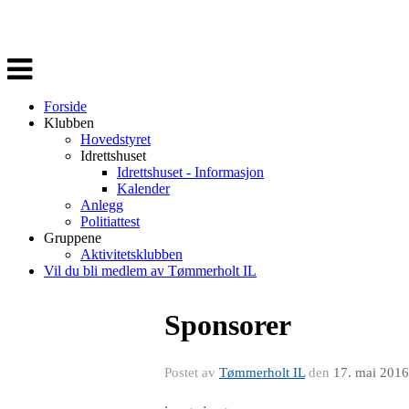
Veksle
navigasjon
Forside
Klubben
Hovedstyret
Idrettshuset
Idrettshuset - Informasjon
Kalender
Anlegg
Politiattest
Gruppene
Aktivitetsklubben
Vil du bli medlem av Tømmerholt IL
Sponsorer
Postet av
Tømmerholt IL
den
17. mai 2016