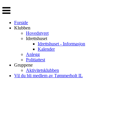
Veksle
navigasjon
Forside
Klubben
Hovedstyret
Idrettshuset
Idrettshuset - Informasjon
Kalender
Anlegg
Politiattest
Gruppene
Aktivitetsklubben
Vil du bli medlem av Tømmerholt IL