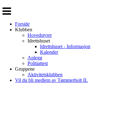
Veksle
navigasjon
Forside
Klubben
Hovedstyret
Idrettshuset
Idrettshuset - Informasjon
Kalender
Anlegg
Politiattest
Gruppene
Aktivitetsklubben
Vil du bli medlem av Tømmerholt IL