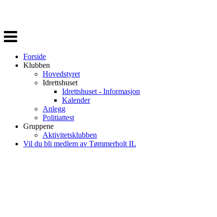
Veksle
navigasjon
Forside
Klubben
Hovedstyret
Idrettshuset
Idrettshuset - Informasjon
Kalender
Anlegg
Politiattest
Gruppene
Aktivitetsklubben
Vil du bli medlem av Tømmerholt IL