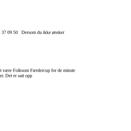
33 37 09 50 Dersom du ikke ønsker
t være Folksom Færdercup for de minste
r. Det er satt opp