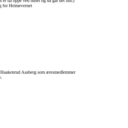
 er da oppe ved huset og da går det fint:)
g for Heimevernet
va Haakenrud Aasberg som æresmedlemmer
e.