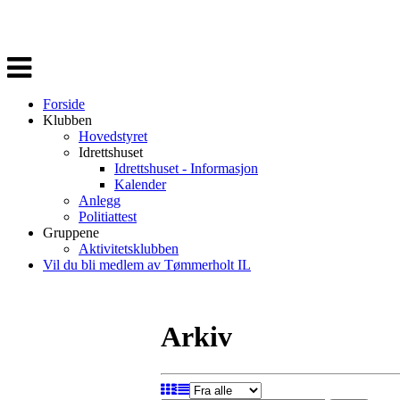
Veksle
navigasjon
Forside
Klubben
Hovedstyret
Idrettshuset
Idrettshuset - Informasjon
Kalender
Anlegg
Politiattest
Gruppene
Aktivitetsklubben
Vil du bli medlem av Tømmerholt IL
Arkiv