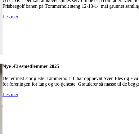
UTGÅR - Det kan allikevel spilles selv om de er på området. Men, telt
Frisbeegolf banen på Tømmerholt steng 12-13-14 mai grunnet samlin
Les mer
Nye Æresmedlemmer 2025
Det er med stor glede Tømmerholt IL har oppnevnt Sven Fles og E
for foreningen for lang og tro tjeneste. Gratulerer så masse til de begg
Les mer