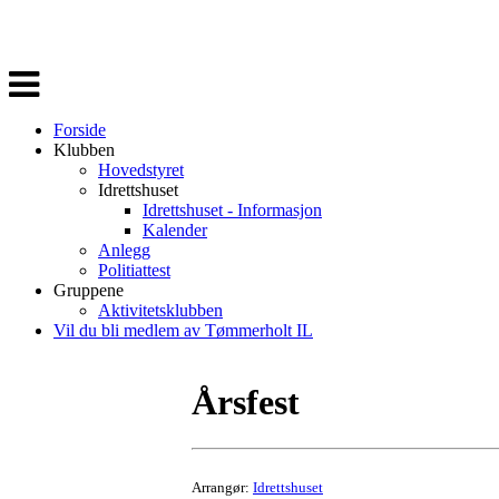
Veksle
navigasjon
Forside
Klubben
Hovedstyret
Idrettshuset
Idrettshuset - Informasjon
Kalender
Anlegg
Politiattest
Gruppene
Aktivitetsklubben
Vil du bli medlem av Tømmerholt IL
Årsfest
Arrangør:
Idrettshuset