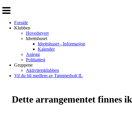
Veksle
navigasjon
Forside
Klubben
Hovedstyret
Idrettshuset
Idrettshuset - Informasjon
Kalender
Anlegg
Politiattest
Gruppene
Aktivitetsklubben
Vil du bli medlem av Tømmerholt IL
Dette arrangementet finnes ikk