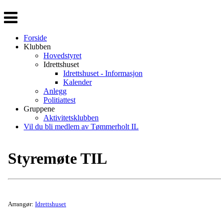
Veksle
navigasjon
Forside
Klubben
Hovedstyret
Idrettshuset
Idrettshuset - Informasjon
Kalender
Anlegg
Politiattest
Gruppene
Aktivitetsklubben
Vil du bli medlem av Tømmerholt IL
Styremøte TIL
Arrangør:
Idrettshuset