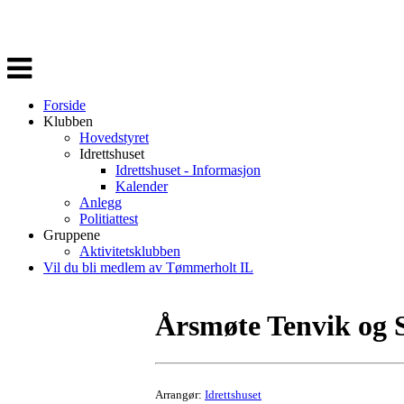
Veksle
navigasjon
Forside
Klubben
Hovedstyret
Idrettshuset
Idrettshuset - Informasjon
Kalender
Anlegg
Politiattest
Gruppene
Aktivitetsklubben
Vil du bli medlem av Tømmerholt IL
Årsmøte Tenvik og 
Arrangør:
Idrettshuset