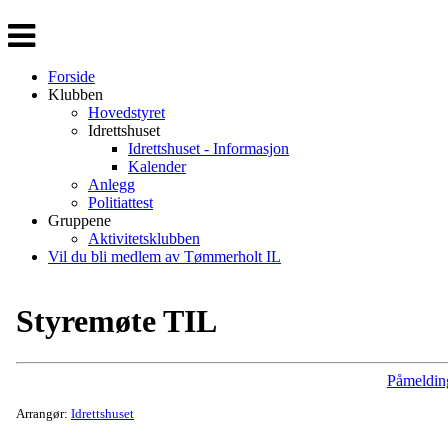
Veksle
navigasjon
Forside
Klubben
Hovedstyret
Idrettshuset
Idrettshuset - Informasjon
Kalender
Anlegg
Politiattest
Gruppene
Aktivitetsklubben
Vil du bli medlem av Tømmerholt IL
Styremøte TIL
Påmeldin
Arrangør:
Idrettshuset