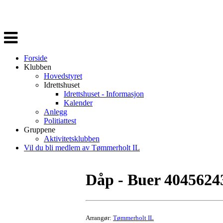
Veksle
navigasjon
Forside
Klubben
Hovedstyret
Idrettshuset
Idrettshuset - Informasjon
Kalender
Anlegg
Politiattest
Gruppene
Aktivitetsklubben
Vil du bli medlem av Tømmerholt IL
Dåp - Buer 4045624
Arrangør:
Tømmerholt IL