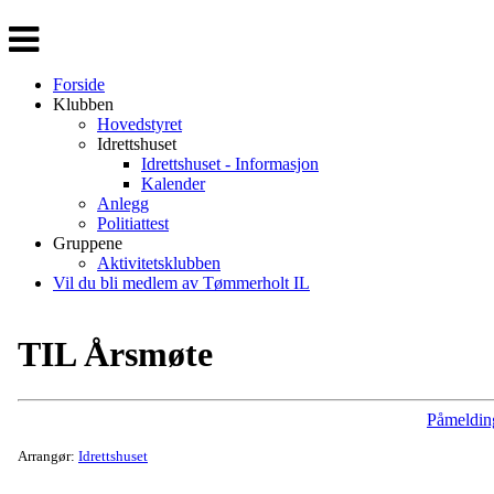
Veksle
navigasjon
Forside
Klubben
Hovedstyret
Idrettshuset
Idrettshuset - Informasjon
Kalender
Anlegg
Politiattest
Gruppene
Aktivitetsklubben
Vil du bli medlem av Tømmerholt IL
TIL Årsmøte
Påmeldin
Arrangør:
Idrettshuset