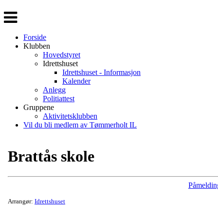
Veksle
navigasjon
Forside
Klubben
Hovedstyret
Idrettshuset
Idrettshuset - Informasjon
Kalender
Anlegg
Politiattest
Gruppene
Aktivitetsklubben
Vil du bli medlem av Tømmerholt IL
Brattås skole
Påmeldin
Arrangør:
Idrettshuset