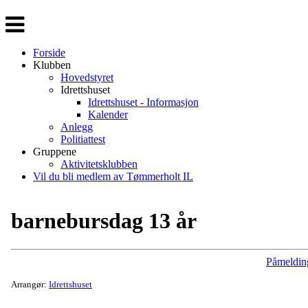
Veksle
navigasjon
Forside
Klubben
Hovedstyret
Idrettshuset
Idrettshuset - Informasjon
Kalender
Anlegg
Politiattest
Gruppene
Aktivitetsklubben
Vil du bli medlem av Tømmerholt IL
barnebursdag 13 år
Påmeldin
Arrangør:
Idrettshuset