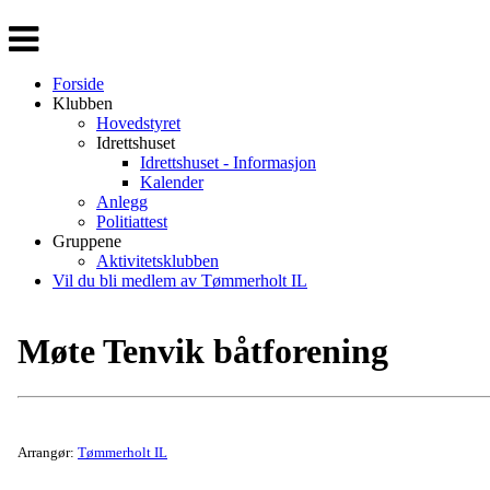
Veksle
navigasjon
Forside
Klubben
Hovedstyret
Idrettshuset
Idrettshuset - Informasjon
Kalender
Anlegg
Politiattest
Gruppene
Aktivitetsklubben
Vil du bli medlem av Tømmerholt IL
Møte Tenvik båtforening
Arrangør:
Tømmerholt IL