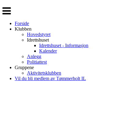
Veksle
navigasjon
Forside
Klubben
Hovedstyret
Idrettshuset
Idrettshuset - Informasjon
Kalender
Anlegg
Politiattest
Gruppene
Aktivitetsklubben
Vil du bli medlem av Tømmerholt IL