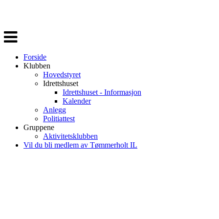
Veksle
navigasjon
Forside
Klubben
Hovedstyret
Idrettshuset
Idrettshuset - Informasjon
Kalender
Anlegg
Politiattest
Gruppene
Aktivitetsklubben
Vil du bli medlem av Tømmerholt IL