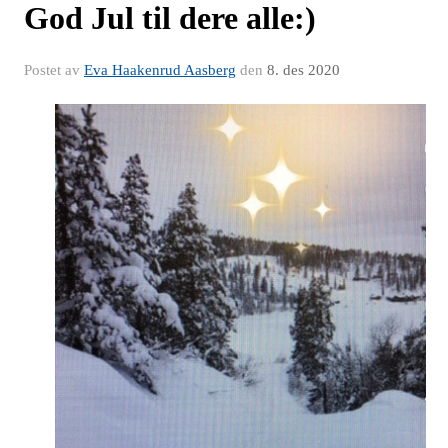
God Jul til dere alle:)
Postet av
Eva Haakenrud Aasberg
den
8. des 2020