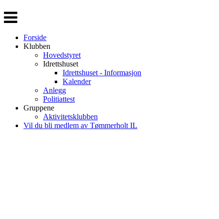
Veksle
navigasjon
Forside
Klubben
Hovedstyret
Idrettshuset
Idrettshuset - Informasjon
Kalender
Anlegg
Politiattest
Gruppene
Aktivitetsklubben
Vil du bli medlem av Tømmerholt IL