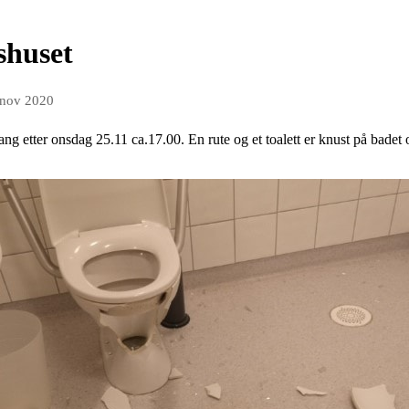
shuset
 nov 2020
ng etter onsdag 25.11 ca.17.00. En rute og et toalett er knust på badet 