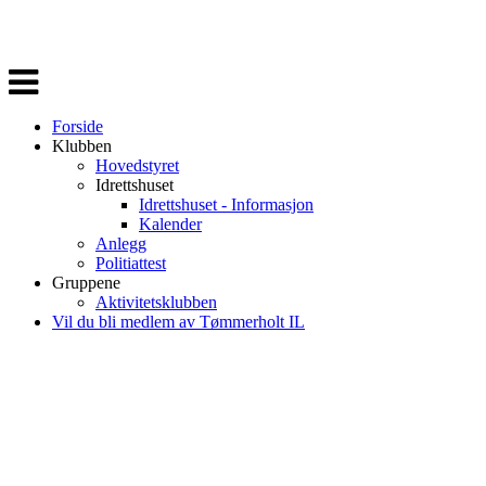
Veksle
navigasjon
Forside
Klubben
Hovedstyret
Idrettshuset
Idrettshuset - Informasjon
Kalender
Anlegg
Politiattest
Gruppene
Aktivitetsklubben
Vil du bli medlem av Tømmerholt IL