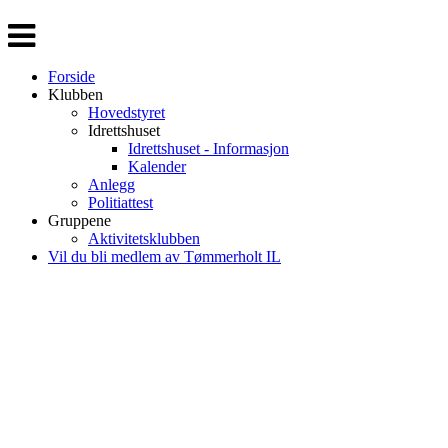
Veksle
navigasjon
Forside
Klubben
Hovedstyret
Idrettshuset
Idrettshuset - Informasjon
Kalender
Anlegg
Politiattest
Gruppene
Aktivitetsklubben
Vil du bli medlem av Tømmerholt IL