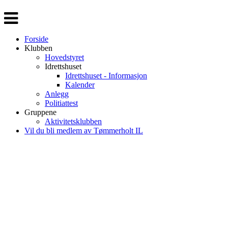
Veksle
navigasjon
Forside
Klubben
Hovedstyret
Idrettshuset
Idrettshuset - Informasjon
Kalender
Anlegg
Politiattest
Gruppene
Aktivitetsklubben
Vil du bli medlem av Tømmerholt IL