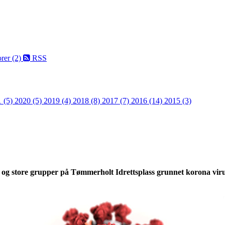
rer (2)
RSS
 (5)
2020 (5)
2019 (4)
2018 (8)
2017 (7)
2016 (14)
2015 (3)
0
 og store grupper på Tømmerholt Idrettsplass grunnet korona viru