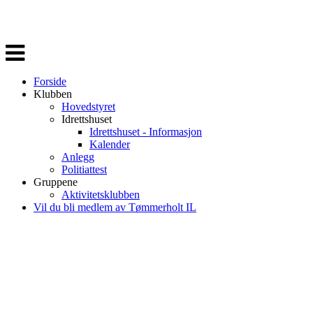
Veksle
navigasjon
Forside
Klubben
Hovedstyret
Idrettshuset
Idrettshuset - Informasjon
Kalender
Anlegg
Politiattest
Gruppene
Aktivitetsklubben
Vil du bli medlem av Tømmerholt IL