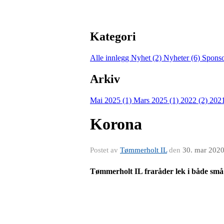
Kategori
Alle innlegg
Nyhet (2)
Nyheter (6)
Sponso
Arkiv
Mai 2025 (1)
Mars 2025 (1)
2022 (2)
2021
Korona
Postet av
Tømmerholt IL
den
30. mar 202
Tømmerholt IL fraråder lek i både små