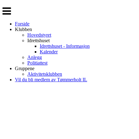
Veksle
navigasjon
Forside
Klubben
Hovedstyret
Idrettshuset
Idrettshuset - Informasjon
Kalender
Anlegg
Politiattest
Gruppene
Aktivitetsklubben
Vil du bli medlem av Tømmerholt IL